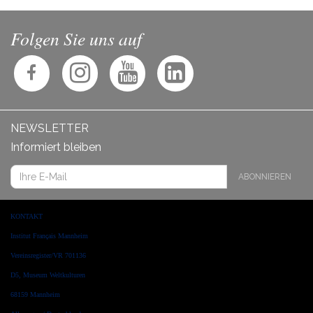
Folgen Sie uns auf
NEWSLETTER
Informiert bleiben
ABONNIEREN
KONTAKT
Institut Français Mannheim
Vereinsregister/VR 701136
D5, Museum Weltkulturen
68159 Mannheim